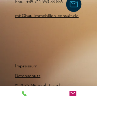
Fax.:
+49 711 953 38 556
mb@bau-immobilien-consult.de
Impressum
Datenschutz
© 2025 Michael Brand